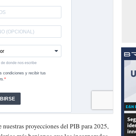
E&N 
Seg
ide
uestras proyecciones del PIB para 2025,
inn