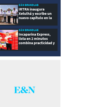
ernidad
E&N BRANDLAB
IRTRA inaugura
Xetulhá y escribe un
nuevo capítulo en la
historia de la
recreación de
Guatemala
E&N BRANDLAB
Incaparina Express,
lista en 2 minutos
combina practicidad y
nutrición