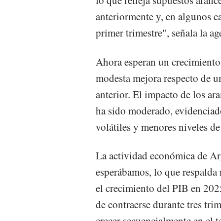
lo que refleja supuestos aran
anteriormente y, en algunos ca
primer trimestre", señala la ag
Ahora esperan un crecimiento
modesta mejora respecto de un
anterior. El impacto de los a
ha sido moderado, evidenciado
volátiles y menores niveles de
La actividad económica de Arg
esperábamos, lo que respalda n
el crecimiento del PIB en 202
de contraerse durante tres tri
crecer secuencialmente en el t