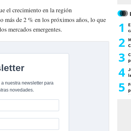
ue el crecimiento en la región
o más de 2 % en los próximos años, lo que
1
E
e los mercados emergentes.
c
s
2
M
C
y
3
C
p
c
4
J
l
d
5
F
p
e
t