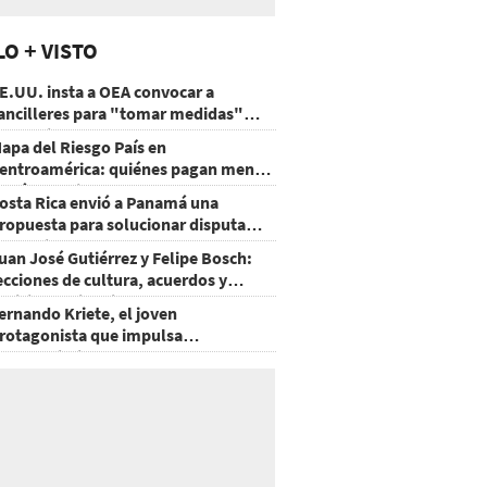
LO + VISTO
E.UU. insta a OEA convocar a
ancilleres para "tomar medidas"
obre Nicaragua
apa del Riesgo País en
entroamérica: quiénes pagan menos
 cuáles mejoraron
osta Rica envió a Panamá una
ropuesta para solucionar disputa
omercial
uan José Gutiérrez y Felipe Bosch:
ecciones de cultura, acuerdos y
ecisiones sin miedo
ernando Kriete, el joven
rotagonista que impulsa
mprendimientos y talentos
ecnológicos