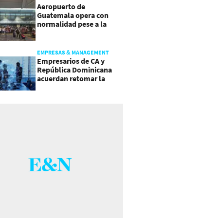
Aeropuerto de
Guatemala opera con
normalidad pese a la
actividad del volcán de
Fuego
EMPRESAS & MANAGEMENT
Empresarios de CA y
República Dominicana
acuerdan retomar la
agenda regional