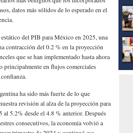
celarios más benignos que los incorporados
mod
sos, datos más sólidos de lo esperado en el
encia.
 estático del PIB para México en 2025, una
a contracción del 0.2 % en la proyección
ranceles que se han implementado hasta ahora
 principalmente en flujos comerciales
 confianza.
entina ha sido más fuerte de lo que
uestra revisión al alza de la proyección para
5 al 5.2% desde el 4.8 % anterior. Después
mestres consecutivos, la economía volvió a
ercer trimestre de 2024 y continuó esa