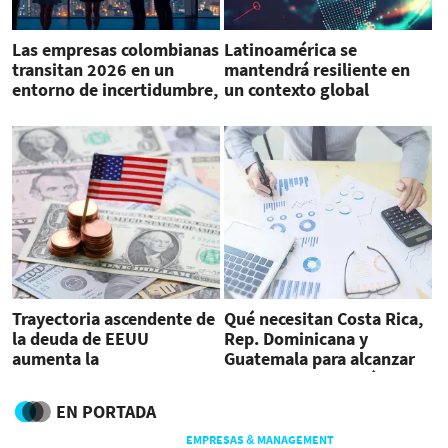
Las empresas colombianas
Latinoamérica se
transitan 2026 en un
mantendrá resiliente en
entorno de incertidumbre,
un contexto global
señala Fitch
impredecible, señala Fitch
Ratings
Trayectoria ascendente de
Qué necesitan Costa Rica,
la deuda de EEUU
Rep. Dominicana y
aumenta la
Guatemala para alcanzar
vulnerabilidad, advierte
el grado de inversión
Fitch
EN PORTADA
EMPRESAS & MANAGEMENT