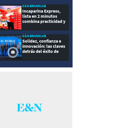
E&N BRANDLAB
Incaparina Express,
lista en 2 minutos
combina practicidad y
nutrición
E&N BRANDLAB
Solidez, confianza e
innovación: las claves
detrás del éxito de
Seguros El Roble