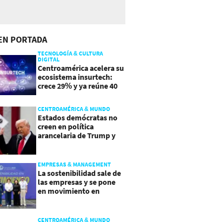
EN PORTADA
TECNOLOGÍA & CULTURA
DIGITAL
Centroamérica acelera su
ecosistema insurtech:
crece 29% y ya reúne 40
empresas
CENTROAMÉRICA & MUNDO
Estados demócratas no
creen en política
arancelaria de Trump y
demandan a gobierno
EMPRESAS & MANAGEMENT
La sostenibilidad sale de
las empresas y se pone
en movimiento en
Guatemala
CENTROAMÉRICA & MUNDO