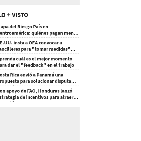
LO + VISTO
apa del Riesgo País en
entroamérica: quiénes pagan menos
 cuáles mejoraron
E.UU. insta a OEA convocar a
ancilleres para "tomar medidas"
obre Nicaragua
prenda cuál es el mejor momento
ara dar el "feedback" en el trabajo
osta Rica envió a Panamá una
ropuesta para solucionar disputa
omercial
on apoyo de FAO, Honduras lanzó
strategia de incentivos para atraer
nversión al agro