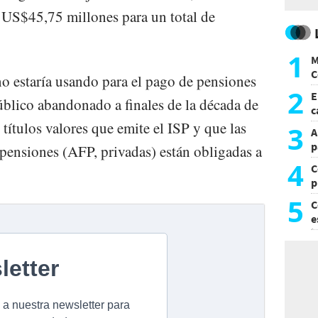
 US$45,75 millones para un total de
1
M
C
no estaría usando para el pago de pensiones
y
2
E
úblico abandonado a finales de la década de
c
s
ítulos valores que emite el ISP y que las
3
A
p
pensiones (AFP, privadas) están obligadas a
4
C
p
c
5
C
e
i