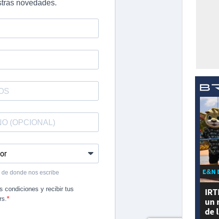
E&N 
IRT
un 
de 