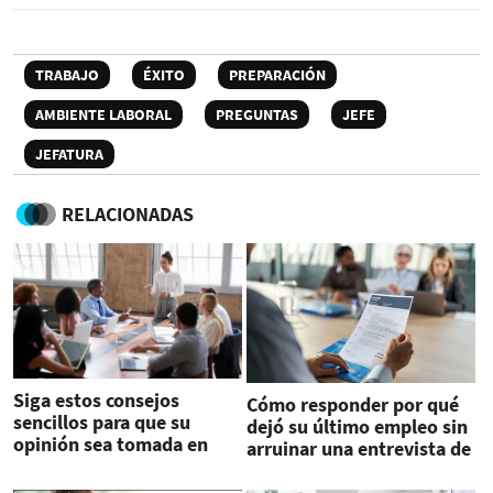
TRABAJO
ÉXITO
PREPARACIÓN
AMBIENTE LABORAL
PREGUNTAS
JEFE
JEFATURA
RELACIONADAS
Siga estos consejos
Cómo responder por qué
sencillos para que su
dejó su último empleo sin
opinión sea tomada en
arruinar una entrevista de
serio
trabajo