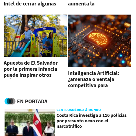
Intel de cerrar algunas
aumenta la
operaciones?
vulnerabilidad, advierte
Fitch
Apuesta de El Salvador
por la primera infancia
Inteligencia Artificial:
puede inspirar otros
¿amenaza o ventaja
países, señala experta del
competitiva para
BM
Centroamérica?
EN PORTADA
CENTROAMÉRICA & MUNDO
Costa Rica investiga a 116 policías
por presunto nexo con el
narcotráfico