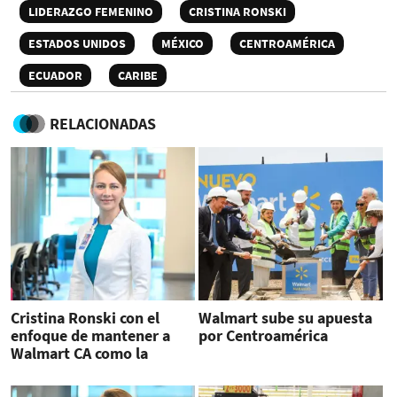
LIDERAZGO FEMENINO
CRISTINA RONSKI
ESTADOS UNIDOS
MÉXICO
CENTROAMÉRICA
ECUADOR
CARIBE
RELACIONADAS
Cristina Ronski con el
Walmart sube su apuesta
enfoque de mantener a
por Centroamérica
Walmart CA como la
empresa de mayor
crecimiento en la región