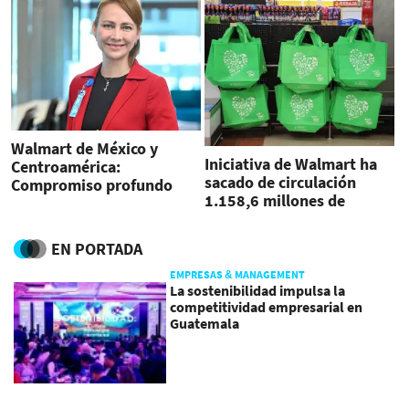
Walmart de México y
Iniciativa de Walmart ha
Centroamérica:
sacado de circulación
Compromiso profundo
1.158,6 millones de
con la diversidad, equidad
bolsas de un solo uso en
e inclusión en la región
Centroamérica
EN PORTADA
EMPRESAS & MANAGEMENT
La sostenibilidad impulsa la
competitividad empresarial en
Guatemala