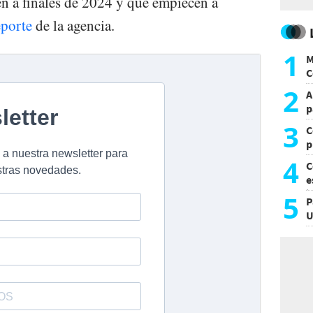
cen a finales de 2024 y que empiecen a
eporte
de la agencia.
1
M
C
y
2
A
p
3
C
p
c
4
C
e
i
5
P
U
a