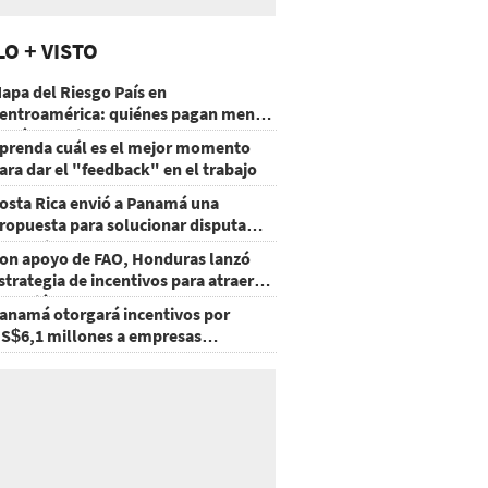
LO + VISTO
apa del Riesgo País en
entroamérica: quiénes pagan menos
 cuáles mejoraron
prenda cuál es el mejor momento
ara dar el "feedback" en el trabajo
osta Rica envió a Panamá una
ropuesta para solucionar disputa
omercial
on apoyo de FAO, Honduras lanzó
strategia de incentivos para atraer
nversión al agro
anamá otorgará incentivos por
S$6,1 millones a empresas
groexportadoras