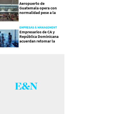
Aeropuerto de
Guatemala opera con
normalidad pese a la
actividad del volcán de
Fuego
EMPRESAS & MANAGEMENT
Empresarios de CA y
República Dominicana
acuerdan retomar la
agenda regional