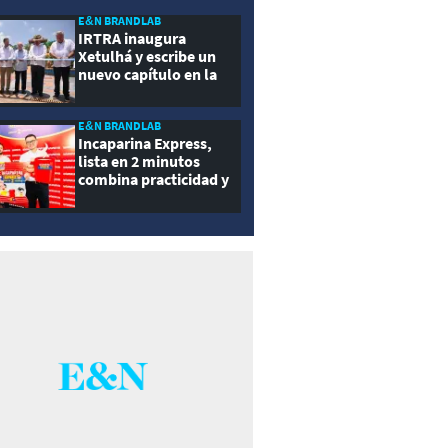
ernidad
E&N BRANDLAB
IRTRA inaugura
Xetulhá y escribe un
nuevo capítulo en la
historia de la
recreación de
Guatemala
E&N BRANDLAB
Incaparina Express,
lista en 2 minutos
combina practicidad y
nutrición